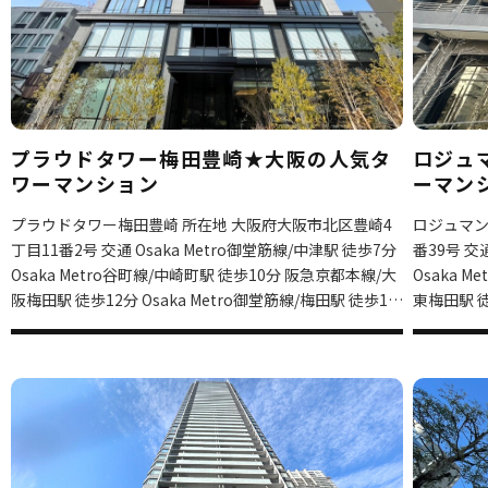
View more
プラウドタワー梅田豊崎★大阪の人気タ
ロジュ
ワーマンション
ーマン
プラウドタワー梅田豊崎 所在地 大阪府大阪市北区豊崎4
ロジュマン
丁目11番2号 交通 Osaka Metro御堂筋線/中津駅 徒歩7分
番39号 交
Osaka Metro谷町線/中崎町駅 徒歩10分 阪急京都本線/大
Osaka Metro
阪梅田駅 徒歩12分 Osaka Metro御堂筋線/梅田駅 徒歩15
東梅田駅 徒歩8分 阪急京都本線/大
分 築年月 2023/1 構造 鉄筋コンクリート造 総階数 28階建
月 2015
て