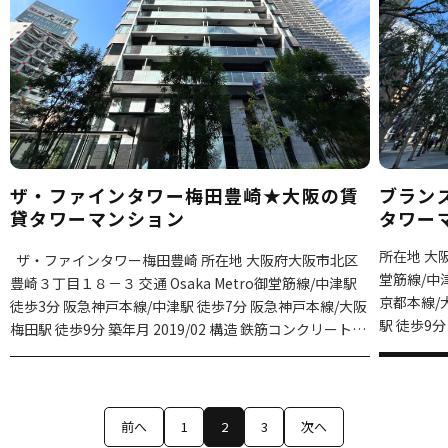
View more
ザ・ファインタワー梅田豊崎★大阪の賃
ブランズ
貸タワーマンション
タワー
所在地 大阪
ザ・ファインタワー梅田豊崎 所在地 大阪府大阪市北区
堂筋線/中津駅 徒歩1分 阪
豊崎３丁目１８－３ 交通 Osaka Metro御堂筋線/中津駅
京都本線/大阪梅田駅 徒
徒歩3分 阪急神戸本線/中津駅 徒歩7分 阪急神戸本線/大阪
駅 徒歩9分
梅田駅 徒歩9分 築年月 2019/02 構造 鉄筋コンクリート造
数 50階建
総階数 45階建て
前へ
1
2
3
次へ