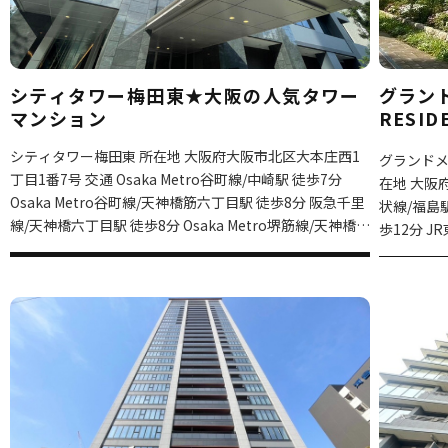
グランド
シティタワー梅田東★大阪の人気タワー
RESI
マンション
ョン
シティタワー梅田東 所在地 大阪府大阪市北区大本庄西1
グランドメゾ
丁目1番7号 交通 Osaka Metro谷町線/中崎駅 徒歩7分
在地 大阪
Osaka Metro谷町線/天神橋筋六丁目駅 徒歩8分 阪急千里
状線/福島駅 徒歩7分 Osaka 
線/天神橋六丁目駅 徒歩8分 Osaka Metro堺筋線/天神橋筋
歩12分 JR東海道本線京都線/大阪 徒歩11分 Osaka Metro
六丁目駅 徒歩8分 築年月 2016/2 構造 鉄筋コンクリート
御堂筋線/梅
造 総階数 地上44階
クリート造