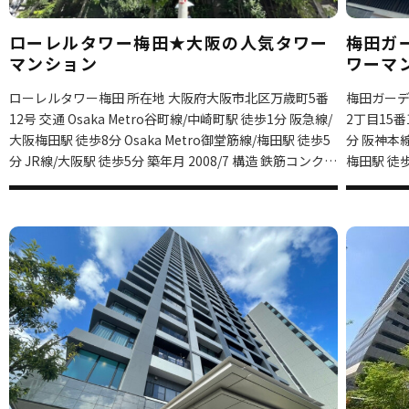
ローレルタワー梅田★大阪の人気タワー
梅田ガ
マンション
ワーマ
ローレルタワー梅田 所在地 大阪府大阪市北区万歳町5番
梅田ガーデ
12号 交通 Osaka Metro谷町線/中崎町駅 徒歩1分 阪急線/
2丁目15番1
大阪梅田駅 徒歩8分 Osaka Metro御堂筋線/梅田駅 徒歩5
分 阪神本線/大阪梅田駅 徒歩7分 Osaka Metro御堂筋線/
分 JR線/大阪駅 徒歩5分 築年月 2008/7 構造 鉄筋コンクリ
梅田駅 徒歩8分 Osaka Metro四ツ橋線
ート造 総階数 38階建て
築年月 20
View more