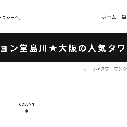
(トウシーへ)
ホーム
選
(トウシーへ)
ション堂島川★大阪の人気タワ
ホーム
>
タワーマン
COLUMN