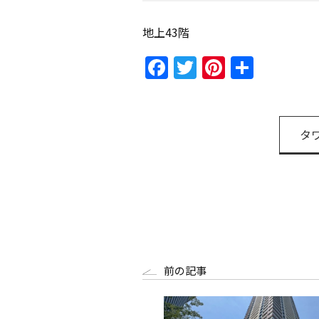
地上43階
Facebook
Twitter
Pinteres
共
有
タ
前の記事